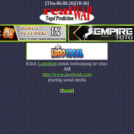
[Thu,06.08.26][10:36]
Klick
Lanjutkan
untuk berkunjung ke situs:
AII
http://www.facebook.com
jejaring sosial media
[
Batal
]