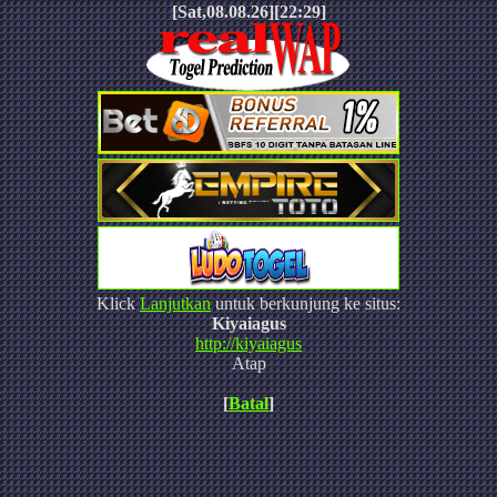
[Sat,08.08.26][22:29]
Klick
Lanjutkan
untuk berkunjung ke situs:
Kiyaiagus
http://kiyaiagus
Atap
[
Batal
]