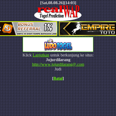
[Sat,08.08.26][14:03]
Klick
Lanjutkan
untuk berkunjung ke situs:
Jujurdilarang
http://
www.jujurdilarang@.com
Judi
[
Batal
]